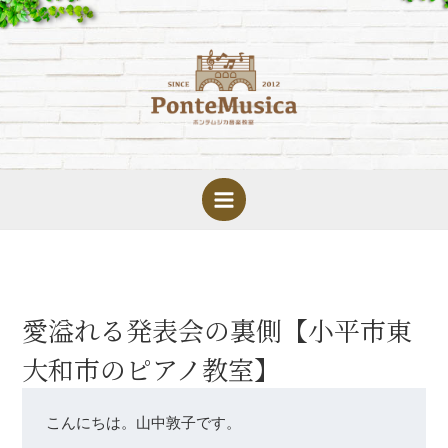
内
容
を
ス
キ
ッ
プ
愛溢れる発表会の裏側【小平市東
大和市のピアノ教室】