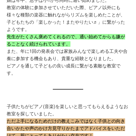
娘は年中、息子は小1から同時に通い始めました。
教室の体験に参加させていただいた際、ピアノ以外にも
様々な種類の楽器に触れながらリズムを楽しめたことが、
子どもたちの「楽しかった！またやりたい♬」に繋がった
ようです。
先生がたくさん褒めてくれるので、通い始めてからも嫌が
ることなく続けられています。
また、年に1回の発表会では家族みんなで楽しめる工夫や合
奏に参加する機会もあり、貴重な経験となりました。
ピアノを通して子どもの良い成長に繋がる素敵な教室で
す。
子供たちがピアノ(音楽)を楽しいと思ってもらえるようなお
教室を探していました。
ただ上手になるためだけの教えこみではなく子供との向き
合いかたや声のかけ方見守りかたまでアドバイスをいただ
けて、親にとってもありがたい存在です！