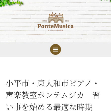
内
容
を
ス
キ
ッ
プ
小平市・東大和市ピアノ・
声楽教室ポンテムジカ 習
い事を始める最適な時期